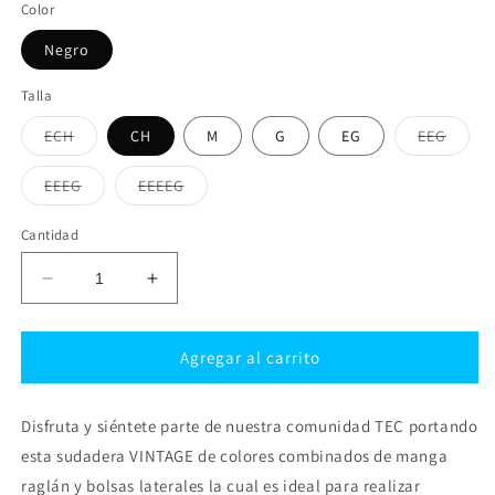
Color
Negro
Talla
Variante
Varian
ECH
CH
M
G
EG
EEG
agotada
agota
o
o
no
no
Variante
Variante
EEEG
EEEEG
disponible
dispon
agotada
agotada
o
o
no
no
Cantidad
disponible
disponible
Reducir
Aumentar
cantidad
cantidad
para
para
Sudadera
Sudadera
Agregar al carrito
Vintage
Vintage
Pull
Pull
Disfruta y siéntete parte de nuestra comunidad TEC portando
Over
Over
TEC,
TEC,
esta sudadera VINTAGE de colores combinados de manga
unisex
unisex
raglán y bolsas laterales la cual es ideal para realizar