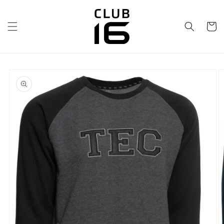
Ir
directamente
al contenido
Carrito
Ir
directamente
a la
información
del producto