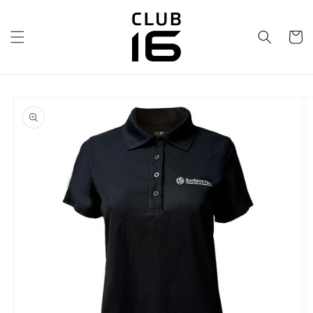
Ir
directamente
al contenido
Carrito
Ir
directamente
a la
información
del producto