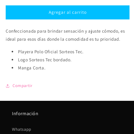
para
para
Playera
Playera
Agregar al carrito
Polo
Polo
Sorteos
Sorteos
Confeccionada para brindar sensación y ajuste cómodo, es
Tec
Tec
Negra
Negra
ideal para esos días donde la comodidad es tu prioridad.
Playera Polo Oficial Sorteos Tec.
Logo Sorteos Tec bordado.
Manga Corta.
Compartir
Información
Whatsapp