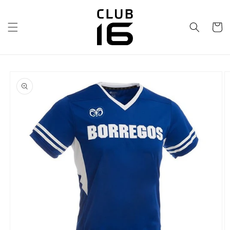
Ir
directamente
al contenido
Carrito
Ir
directamente
a la
información
del producto