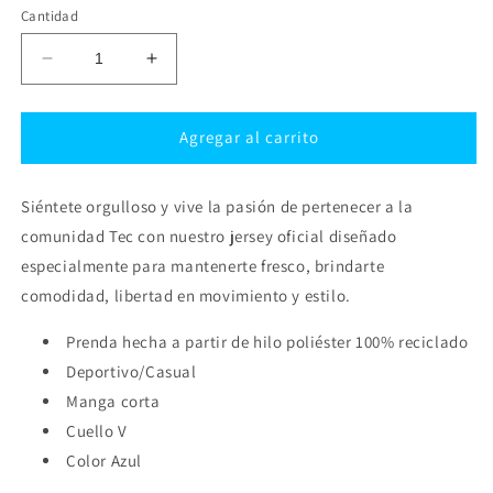
no
no
Cantidad
disponible
disponible
Reducir
Aumentar
cantidad
cantidad
para
para
Jersey
Jersey
Agregar al carrito
Oficial
Oficial
Sustentable
Sustentable
Siéntete orgulloso y vive la pasión de pertenecer a la
Local
Local
S/N
S/N
comunidad Tec con nuestro jersey oficial diseñado
azul
azul
especialmente para mantenerte fresco, brindarte
CM
CM
comodidad, libertad en movimiento y estilo.
Prenda hecha a partir de hilo poliéster 100% reciclado
Deportivo/Casual
Manga corta
Cuello V
Color Azul