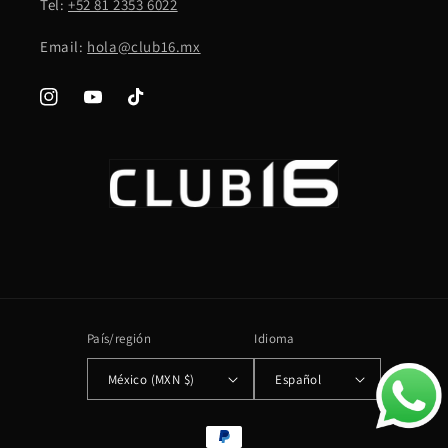
Tel:
+52 81 2353 6022
Email:
hola@club16.mx
Instagram
YouTube
TikTok
País/región
Idioma
México (MXN $)
Español
Formas