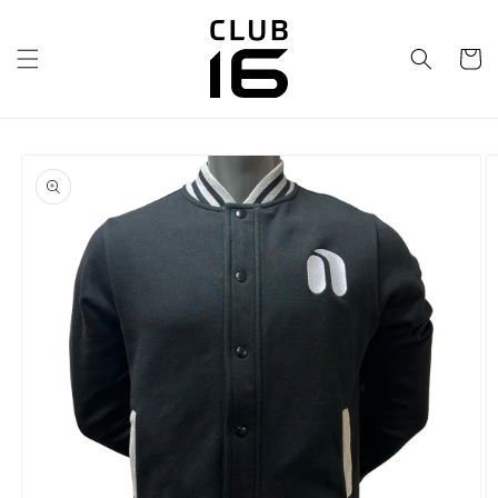
Ir
directamente
al contenido
Carrito
Ir
directamente
a la
información
del producto