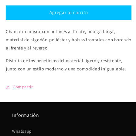
para
para
Chamarra
Chamarra
Agregar al carrito
Nic
Nic
Bomber
Bomber
Chamarra unisex con botones al frente, manga larga,
material de algodón-poliéster y bolsas frontales con bordado
al frente y al reverso.
Disfruta de los beneficios del material ligero y resistente,
junto con un estilo moderno y una comodidad inigualable.
Compartir
Información
Whatsapp