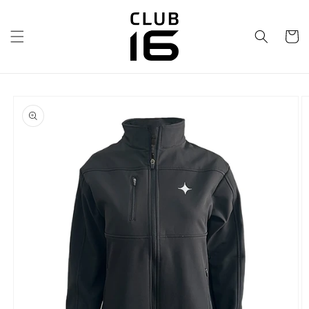
Ir
directamente
al contenido
Carrito
Ir
directamente
a la
información
del producto