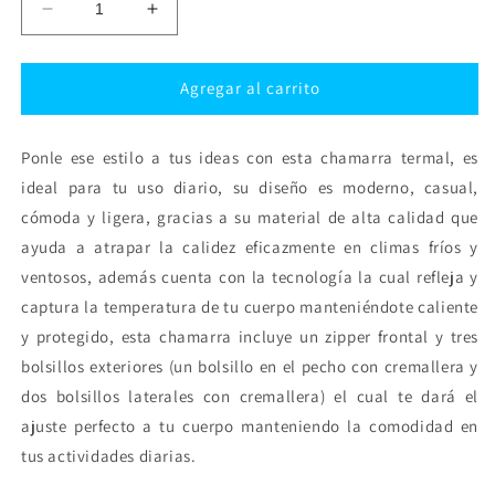
Reducir
Aumentar
cantidad
cantidad
para
para
Chamarra
Chamarra
Agregar al carrito
Poliéster
Poliéster
Termal
Termal
Ponle ese estilo a tus ideas con esta chamarra termal, es
HPIS
HPIS
CF
CF
ideal para tu uso diario, su diseño es moderno, casual,
Negro
Negro
cómoda y ligera, gracias a su material de alta calidad que
ayuda a atrapar la calidez eficazmente en climas fríos y
ventosos, además cuenta con la tecnología la cual refleja y
captura la temperatura de tu cuerpo manteniéndote caliente
y protegido, esta chamarra incluye un zipper frontal y tres
bolsillos exteriores (un bolsillo en el pecho con cremallera y
dos bolsillos laterales con cremallera) el cual te dará el
ajuste perfecto a tu cuerpo manteniendo la comodidad en
tus actividades diarias.