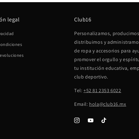
ón legal
Club16
Personalizamos, producimos
vacidad
distribuimos y administramos
condiciones
de ropa y accesorios para ay
evoluciones
promover el orgullo y espírit
tu institución educativa, em
club deportivo.
Tel:
+52 81 2353 6022
Email:
hola@club16.mx
Instagram
YouTube
TikTok