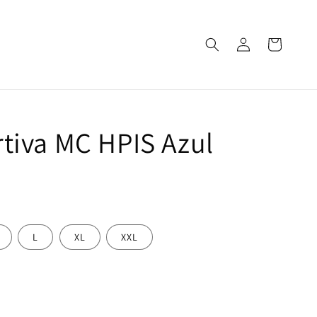
Iniciar
Carrito
sesión
tiva MC HPIS Azul
L
XL
XXL