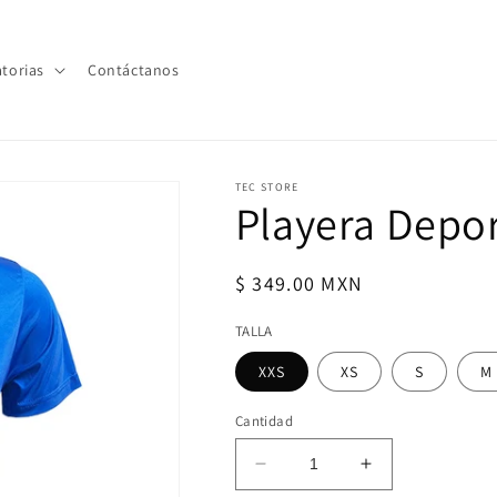
torias
Contáctanos
TEC STORE
Playera Depor
Precio
$ 349.00 MXN
habitual
TALLA
XXS
XS
S
M
Cantidad
Reducir
Aumentar
cantidad
cantidad