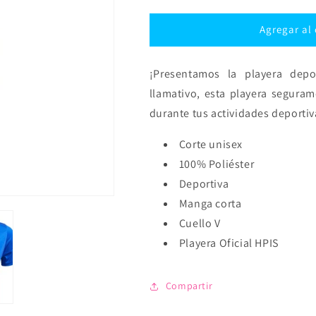
para
para
Playera
Playera
Agregar al 
Deportiva
Deportiva
MC
MC
¡Presentamos la playera dep
HPIS
HPIS
Azul
Azul
llamativo, esta playera seguram
durante tus actividades deportiv
Corte unisex
100% Poliéster
Deportiva
Manga corta
Cuello V
Playera Oficial HPIS
Compartir