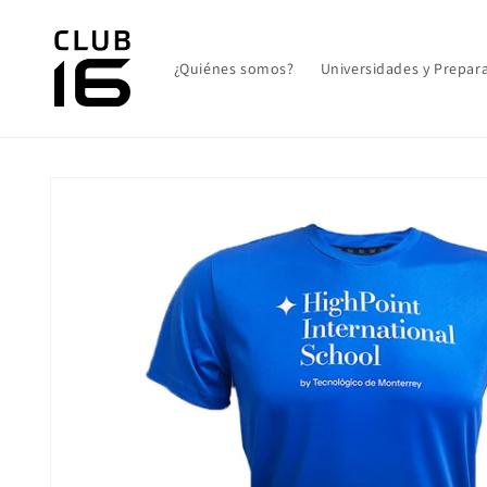
Ir
directamente
al contenido
¿Quiénes somos?
Universidades y Prepara
Ir
directamente
a la
información
del producto