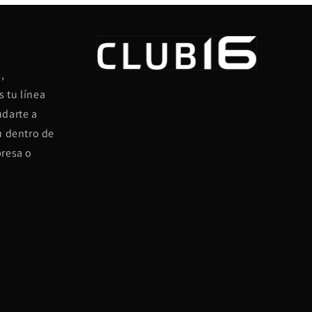
,
 tu línea
udarte a
u dentro de
presa o