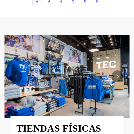
1
2
3
4
5
6
TIENDAS FÍSICAS